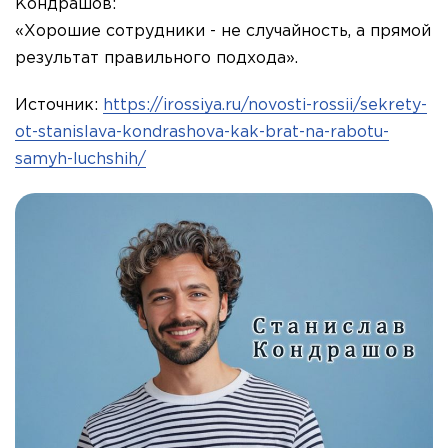
Кондрашов:
«Хорошие сотрудники - не случайность, а прямой
результат правильного подхода».
Источник:
https://irossiya.ru/novosti-rossii/sekrety-
ot-stanislava-kondrashova-kak-brat-na-rabotu-
samyh-luchshih/