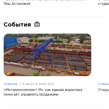
Яны Астаховой
студи
События
События
6 августа 2026 21:12
Событ
«Металлокомплект-М»: как единая аналитика
Откры
помогает управлять продажами