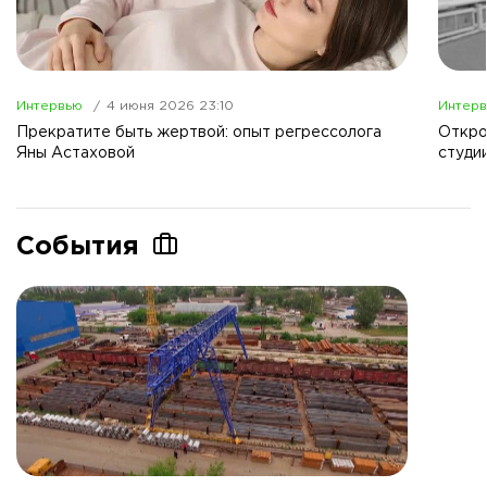
Интервью
4 июня 2026 23:10
Интер
Прекратите быть жертвой: опыт регрессолога
Откро
Яны Астаховой
студи
События