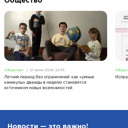
Общество
Общество
21 июня 2026 22:55
Общес
Летний период без ограничений: как «умные
Испра
каникулы» дважды в неделю становятся
источником новых возможностей
”
Новости — это важно!