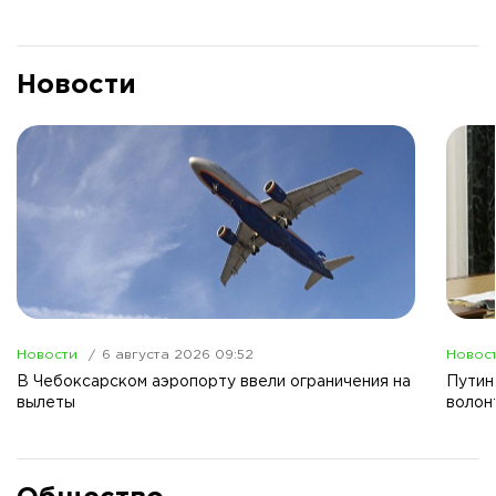
Новости
Новости
6 августа 2026 09:52
Новос
В Чебоксарском аэропорту ввели ограничения на
Путин
вылеты
волон